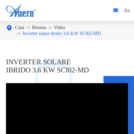

En

Casa
Risorsa
Video
Inverter solare ibrido 3.6 KW SCI02-MD
INVERTER SOLARE
IBRIDO 3.6 KW SCI02-MD