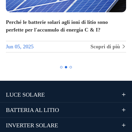
Perché le batterie solari agli ioni di litio sono
perfette per l'accumulo di energia C & I?
Jun 05, 2025
Scopri di più


LUCE SOLARE

BATTERIA AL LITIO

INVERTER SOLARE
