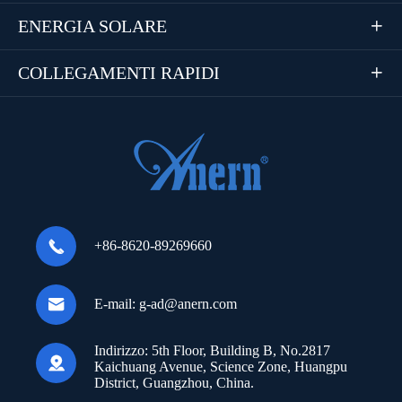
ENERGIA SOLARE

COLLEGAMENTI RAPIDI


+86-8620-89269660

E-mail:
g-ad@anern.com
Indirizzo:
5th Floor, Building B, No.2817

Kaichuang Avenue, Science Zone, Huangpu
District, Guangzhou, China.