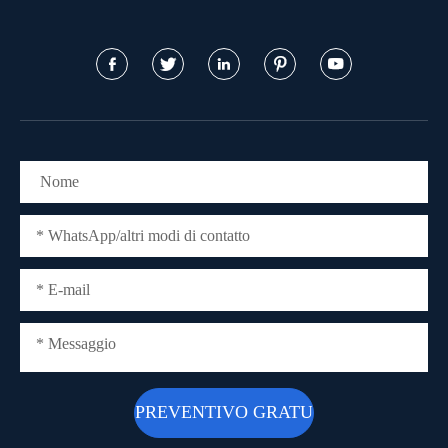




