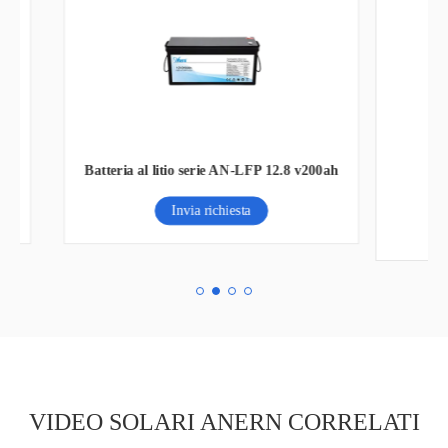
Batt
00ah
Lampione solare All-In-One
Invia richiesta
VIDEO SOLARI ANERN CORRELATI