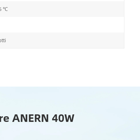
5 ℃
tti
lare ANERN 40W