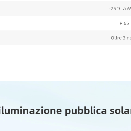
-25 ℃ a 6
IP 65
Oltre 3 no
'iluminazione pubblica so