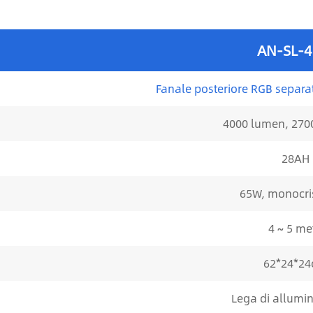
AN-SL-
Fanale posteriore RGB separa
4000 lumen, 270
28AH
65W, monocris
4 ~ 5 met
62*24*2
Lega di allumi