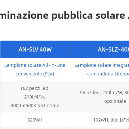
luminazione pubblica solare
AN-SLV 40W
AN-SLZ-4
Lampione solare All-In-One
Lampione solare integrat
conveniente (SLV)
con batteria Lifepo
162 pezzi led,
96 pz led, 210lm/W, 
210LM/W,
opzionale
3000-6500K opzionale
320WH
192WH, litio LiF