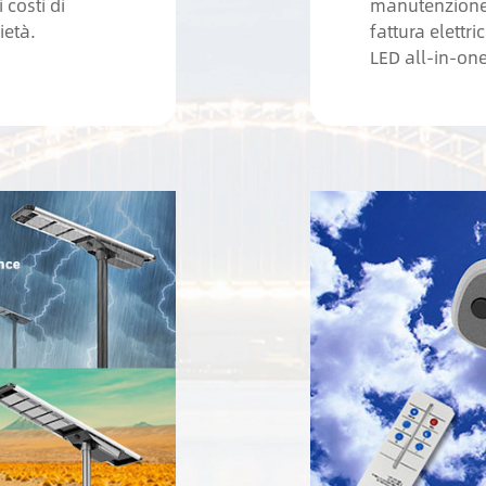
 costi di
manutenzione
ietà.
fattura elettri
LED all-in-on