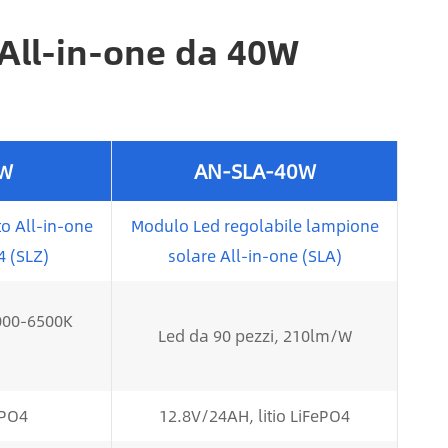
 All-in-one da 40W
0W
AN-SLA-40W
o All-in-one
Modulo Led regolabile lampione
4 (SLZ)
solare All-in-one (SLA)
3000-6500K
Led da 90 pezzi, 210lm/W
ePO4
12.8V/24AH, litio LiFePO4