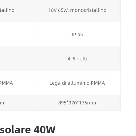
allino
18V 65W, monocristallino
IP 65
4-5 notti
o PMMA
Lega di alluminio PMMA
mm
895*370*175mm
 solare 40W