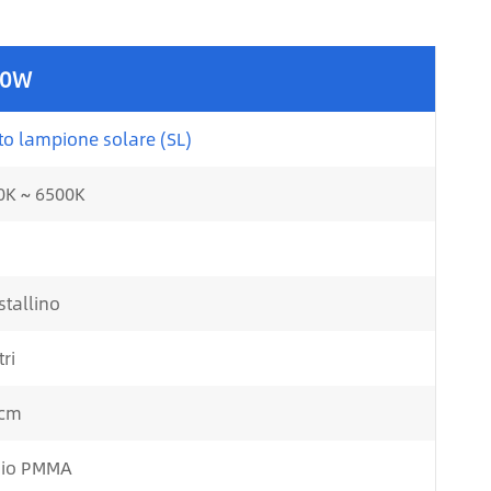
40W
to lampione solare (SL)
0K ~ 6500K
tallino
ri
4cm
nio PMMA