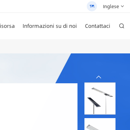
Inglese


isorsa
Informazioni su di noi
Contattaci

O AN-SCI-PRO2000/3200
ete AN-LPB-Npro Series
ezza cella
labile (AN-SLZ2)
/3200 - 翻译中...
Batteria al litio a parete serie AN-LPB-Npro 48 v200ah
Inverter solare serie AN-SCI-EVO AN-SCI-EVO10200
Inverter solare serie AN-SCI-ES AN-SCI-ES1000/1500
Lampione solare All-In-One brevettato (SLV2)
Pannello solare monocristallino
