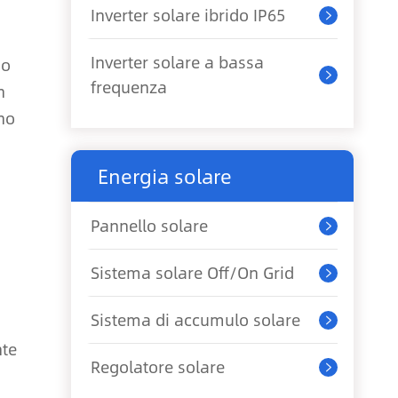
Inverter solare ibrido IP65

Inverter solare a bassa
so

frequenza
n
ono
Energia solare
Pannello solare

Sistema solare Off/On Grid

Sistema di accumulo solare

nte
Regolatore solare
