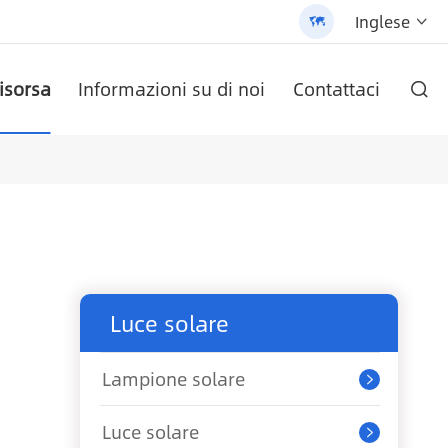
Inglese


isorsa
Informazioni su di noi
Contattaci

O AN-SCI-PRO2000/3200
ete AN-LPB-Npro Series
ezza cella
labile (AN-SLZ2)
/3200 - 翻译中...
Batteria al litio a parete serie AN-LPB-Npro 48 v200ah
Inverter solare serie AN-SCI-EVO AN-SCI-EVO10200
Inverter solare serie AN-SCI-ES AN-SCI-ES1000/1500
Lampione solare All-In-One brevettato (SLV2)
Pannello solare monocristallino
Luce solare
Lampione solare

Luce solare
