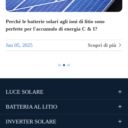
Perché le batterie solari agli ioni di litio sono
perfette per l'accumulo di energia C & I?
Jun 05, 2025
Scopri di più


LUCE SOLARE

BATTERIA AL LITIO

INVERTER SOLARE
