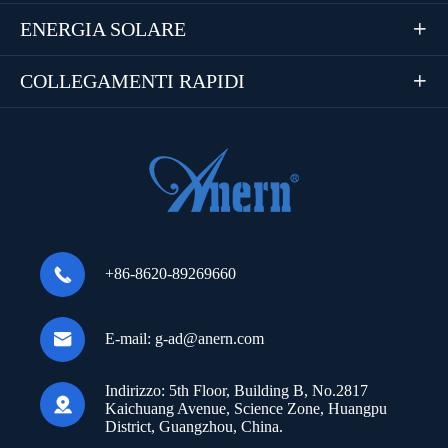
ENERGIA SOLARE

COLLEGAMENTI RAPIDI


+86-8620-89269660

E-mail:
g-ad@anern.com
Indirizzo:
5th Floor, Building B, No.2817

Kaichuang Avenue, Science Zone, Huangpu
District, Guangzhou, China.