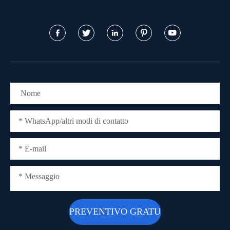




