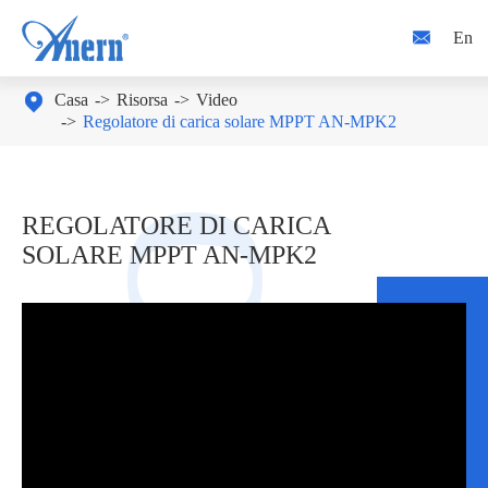

En

Casa
Risorsa
Video
Regolatore di carica solare MPPT AN-MPK2
REGOLATORE DI CARICA
SOLARE MPPT AN-MPK2