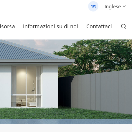
Inglese


isorsa
Informazioni su di noi
Contattaci

O AN-SCI-PRO2000/3200
ete AN-LPB-Npro Series
ezza cella
labile (AN-SLZ2)
/3200 - 翻译中...
Batteria al litio a parete serie AN-LPB-Npro 48 v200ah
Inverter solare serie AN-SCI-EVO AN-SCI-EVO10200
Inverter solare serie AN-SCI-ES AN-SCI-ES1000/1500
Lampione solare All-In-One brevettato (SLV2)
Pannello solare monocristallino