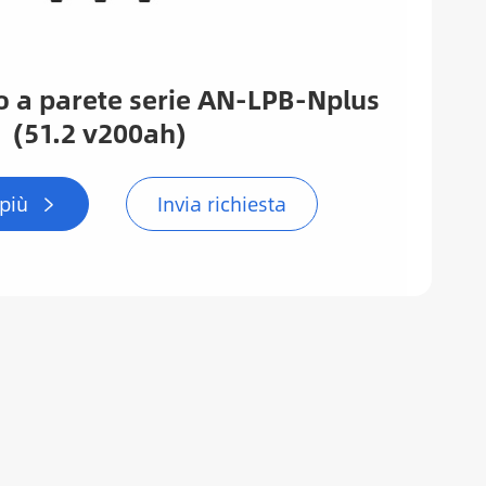
tio a parete serie AN-LPB-Nplus
(51.2 v200ah)
 più
Invia richiesta
