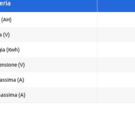
eria
 (AH)
a (V)
ia (Kwh)
ensione (V)
massima (A)
massima (A)