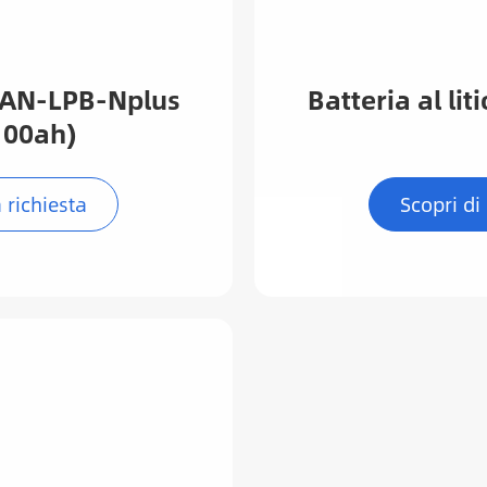
ie AN-LPB-Nplus
Batteria al li
100ah)
a richiesta
Scopri di