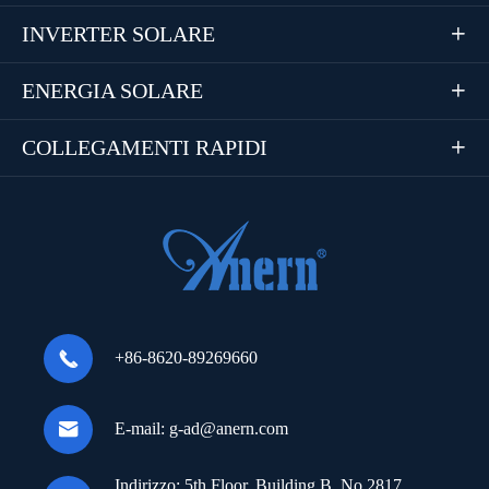
INVERTER SOLARE

ENERGIA SOLARE

COLLEGAMENTI RAPIDI


+86-8620-89269660

E-mail:
g-ad@anern.com
Indirizzo:
5th Floor, Building B, No.2817