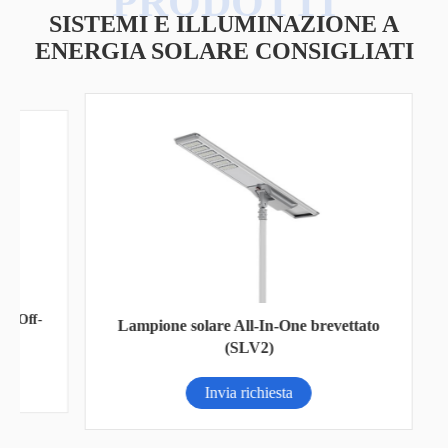
SISTEMI E ILLUMINAZIONE A
ENERGIA SOLARE CONSIGLIATI
ff-
L
Lampione solare All-In-One brevettato
(SLV2)
Invia richiesta