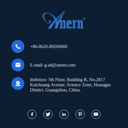

+86-8620-89269660

E-mail:
g-ad@anern.com
Indirizzo:
5th Floor, Building B, No.2817

Kaichuang Avenue, Science Zone, Huangpu
District, Guangzhou, China.




