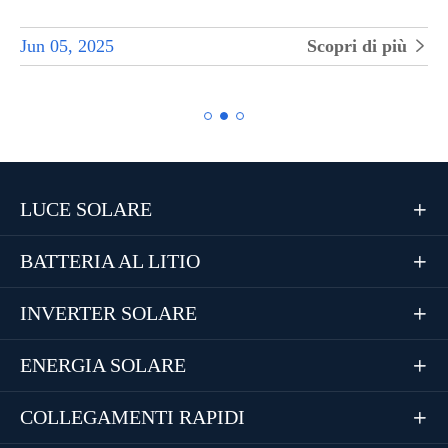
Jun 05, 2025
Scopri di più


LUCE SOLARE

BATTERIA AL LITIO

INVERTER SOLARE

ENERGIA SOLARE

COLLEGAMENTI RAPIDI
