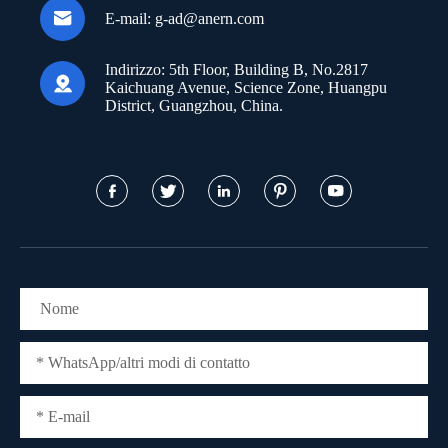

E-mail:
g-ad@anern.com
Indirizzo:
5th Floor, Building B, No.2817

Kaichuang Avenue, Science Zone, Huangpu
District, Guangzhou, China.




