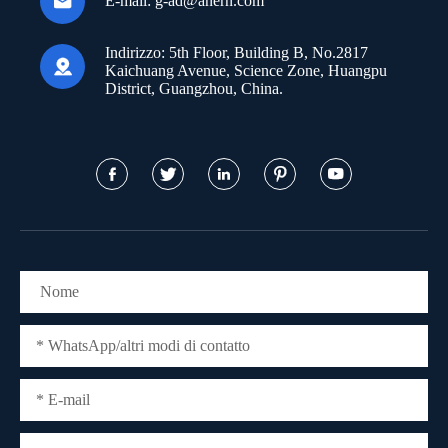

E-mail:
g-ad@anern.com
Indirizzo:
5th Floor, Building B, No.2817

Kaichuang Avenue, Science Zone, Huangpu
District, Guangzhou, China.




