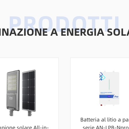
MINAZIONE A ENERGIA SOL
Batteria al litio a p
pione solare All-in-
serie AN-LPB-Npro