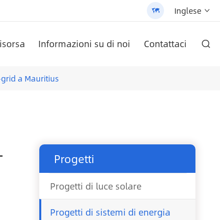
Inglese


isorsa
Informazioni su di noi
Contattaci

O AN-SCI-PRO2000/3200
ete AN-LPB-Npro Series
ezza cella
labile (AN-SLZ2)
/3200 - 翻译中...
Batteria al litio a parete serie AN-LPB-Npro 48 v200ah
Inverter solare serie AN-SCI-EVO AN-SCI-EVO10200
Inverter solare serie AN-SCI-ES AN-SCI-ES1000/1500
Lampione solare All-In-One brevettato (SLV2)
Pannello solare monocristallino
-grid a Mauritius
-
Progetti
Progetti di luce solare
Progetti di sistemi di energia