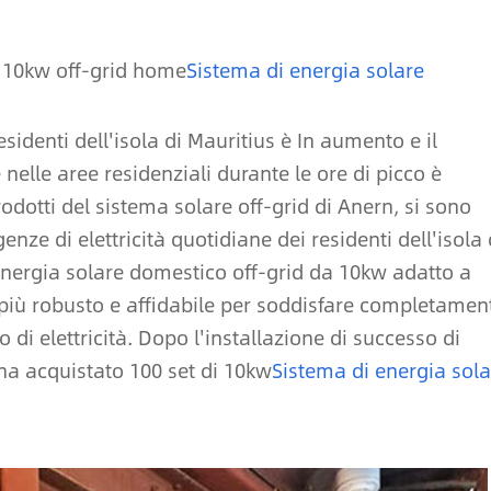
i 10kw off-grid home
Sistema di energia solare
residenti dell'isola di Mauritius è In aumento e il
elle aree residenziali durante le ore di picco è
dotti del sistema solare off-grid di Anern, si sono
nze di elettricità quotidiane dei residenti dell'isola 
energia solare domestico off-grid da 10kw adatto a
 più robusto e affidabile per soddisfare completamen
di elettricità. Dopo l'installazione di successo di
 ha acquistato 100 set di 10kw
Sistema di energia sola