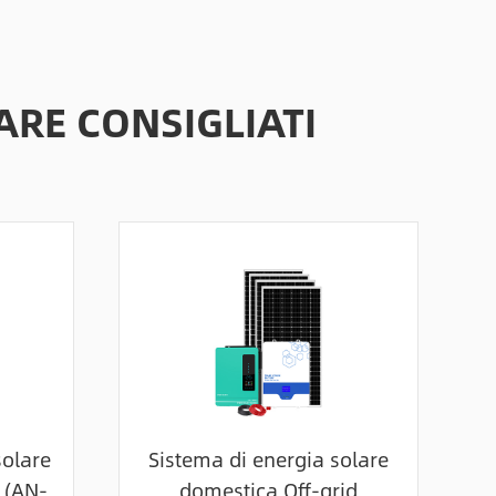
Online Service
ARE CONSIGLIATI
solare
Sistema di energia solare
e (AN-
domestica Off-grid