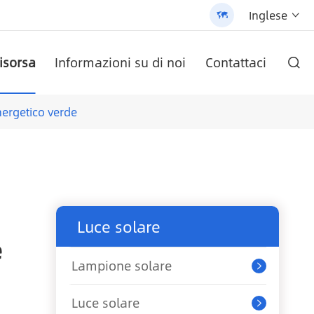
Inglese


isorsa
Informazioni su di noi
Contattaci

O AN-SCI-PRO2000/3200
ete AN-LPB-Npro Series
ezza cella
labile (AN-SLZ2)
/3200 - 翻译中...
Batteria al litio a parete serie AN-LPB-Npro 48 v200ah
Inverter solare serie AN-SCI-EVO AN-SCI-EVO10200
Inverter solare serie AN-SCI-ES AN-SCI-ES1000/1500
Lampione solare All-In-One brevettato (SLV2)
Pannello solare monocristallino
nergetico verde
Luce solare
e
Lampione solare

Luce solare
