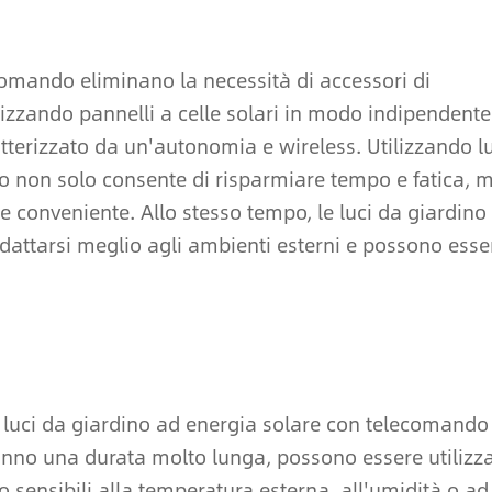
comando eliminano la necessità di accessori di
ilizzando pannelli a celle solari in modo indipendente
atterizzato da un'autonomia e wireless. Utilizzando l
o non solo consente di risparmiare tempo e fatica, 
 e conveniente. Allo stesso tempo, le luci da giardino
attarsi meglio agli ambienti esterni e possono esse
e luci da giardino ad energia solare con telecomando
 hanno una durata molto lunga, possono essere utilizza
no sensibili alla temperatura esterna, all'umidità o ad