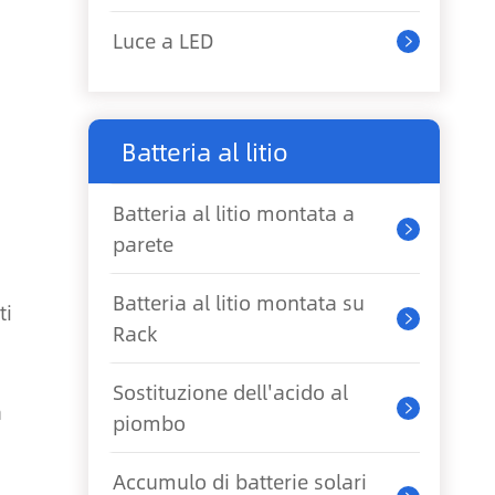
Luce a LED

Batteria al litio
Batteria al litio montata a

parete
Batteria al litio montata su
ti

Rack
i
Sostituzione dell'acido al
a

piombo
Accumulo di batterie solari