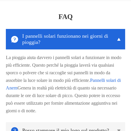
FAQ
I pannelli solari funzionano nei giorni di


pioggia?
La pioggia aiuta davvero i pannelli solari a funzionare in modo
più efficiente. Questo perché la pioggia laverà via qualsiasi
sporco o polvere che si raccoglie sui pannelli in modo da
assorbire la luce solare in modo più efficiente.
Pannelli solari di
Anern
Genera in realtà più elettricità di quanto sia necessario
durante le ore di luce solare di picco. Questo potere in eccesso
può essere utilizzato per fornire alimentazione aggiuntiva nei
giorni o di notte.

Posso stampare il mio logo sul prodotto?
