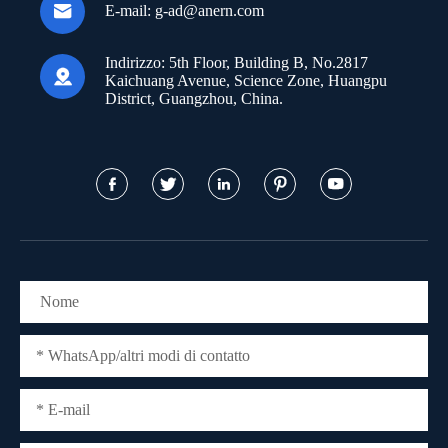

E-mail:
g-ad@anern.com
Indirizzo:
5th Floor, Building B, No.2817

Kaichuang Avenue, Science Zone, Huangpu
District, Guangzhou, China.




