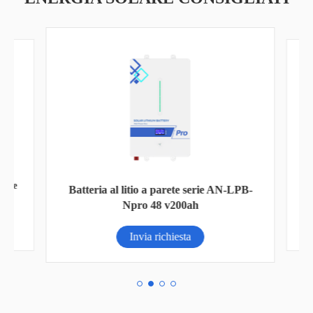
nte
Inv
Batteria al litio a parete serie AN-LPB-
Npro 48 v200ah
Invia richiesta