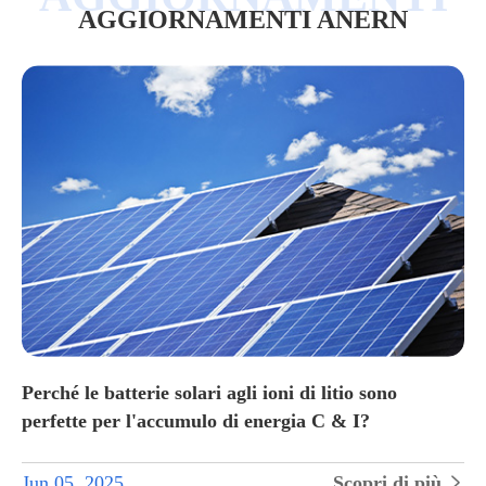
AGGIORNAMENTI ANERN
Perché le batterie solari agli ioni di litio sono
perfette per l'accumulo di energia C & I?
Jun 05, 2025
Scopri di più

