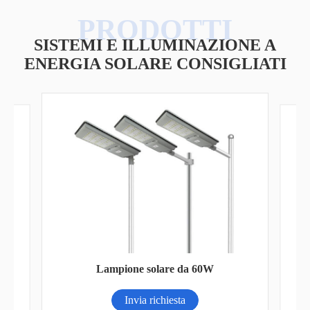
SISTEMI E ILLUMINAZIONE A
ENERGIA SOLARE CONSIGLIATI
La
Luce di inondazione a LED 150LM/W
montata a parete
Invia richiesta