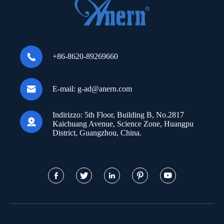

+86-8620-89269660

E-mail:
g-ad@anern.com
Indirizzo:
5th Floor, Building B, No.2817

Kaichuang Avenue, Science Zone, Huangpu
District, Guangzhou, China.




