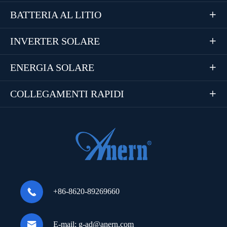
BATTERIA AL LITIO

INVERTER SOLARE

ENERGIA SOLARE

COLLEGAMENTI RAPIDI


+86-8620-89269660

E-mail:
g-ad@anern.com