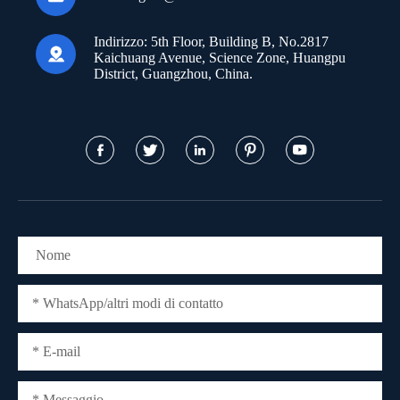
Indirizzo:
5th Floor, Building B, No.2817

Kaichuang Avenue, Science Zone, Huangpu
District, Guangzhou, China.




