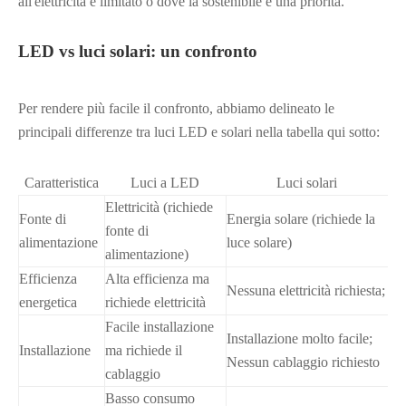
all'elettricità è limitato o dove la sostenibile è una priorità.
LED vs luci solari: un confronto
Per rendere più facile il confronto, abbiamo delineato le
principali differenze tra luci LED e solari nella tabella qui sotto:
Caratteristica
Luci a LED
Luci solari
Elettricità (richiede
Fonte di
Energia solare (richiede la
fonte di
alimentazione
luce solare)
alimentazione)
Efficienza
Alta efficienza ma
Nessuna elettricità richiesta;
energetica
richiede elettricità
Facile installazione
Installazione molto facile;
Installazione
ma richiede il
Nessun cablaggio richiesto
cablaggio
Basso consumo