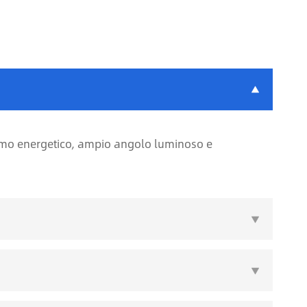

sumo energetico, ampio angolo luminoso e

