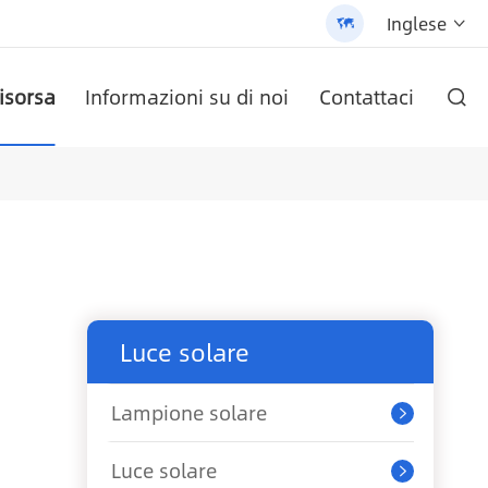
Inglese


isorsa
Informazioni su di noi
Contattaci

O AN-SCI-PRO2000/3200
ete AN-LPB-Npro Series
ezza cella
labile (AN-SLZ2)
/3200 - 翻译中...
Batteria al litio a parete serie AN-LPB-Npro 48 v200ah
Inverter solare serie AN-SCI-EVO AN-SCI-EVO10200
Inverter solare serie AN-SCI-ES AN-SCI-ES1000/1500
Lampione solare All-In-One brevettato (SLV2)
Pannello solare monocristallino
Luce solare
Lampione solare

Luce solare
