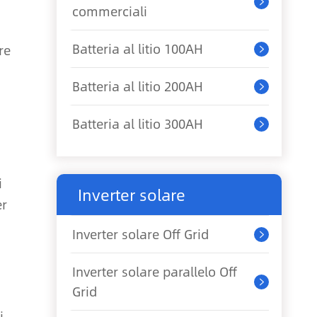

commerciali
Batteria al litio 100AH
re

Batteria al litio 200AH

Batteria al litio 300AH

i
Inverter solare
er
Inverter solare Off Grid

Inverter solare parallelo Off

Grid
i