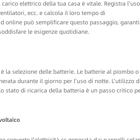
carico elettrico della tua casa è vitale. Registra l'uso
ventilatori, ecc. e calcola il loro tempo di
id online può semplificare questo passaggio, garanti
 soddisfare le esigenze quotidiane.
è la selezione delle batterie. Le batterie al piombo o
erata durante il giorno per l'uso di notte. L'utilizzo d
 stato di ricarica della batteria è un passo critico p
voltaico
he converte l'elettricità cc generata dai pannelli solar