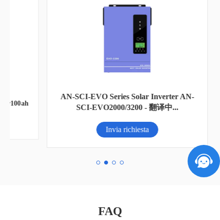
AN-SCI-EVO Series Solar Inverter AN-
00ah
SCI-EVO2000/3200 - 翻译中...
Invia richiesta
FAQ