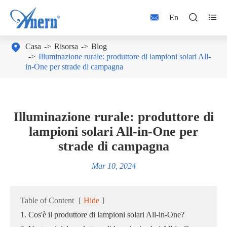



En

Casa
Risorsa
Blog
Illuminazione rurale: produttore di lampioni solari All-
in-One per strade di campagna
Illuminazione rurale: produttore di
lampioni solari All-in-One per
strade di campagna
Mar 10, 2024
Table of Content
[
Hide
]
1. Cos'è il produttore di lampioni solari All-in-One?