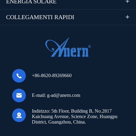
ENERGIA SOLARE

COLLEGAMENTI RAPIDI


+86-8620-89269660

E-mail:
g-ad@anern.com
Indirizzo:
5th Floor, Building B, No.2817

Kaichuang Avenue, Science Zone, Huangpu
District, Guangzhou, China.