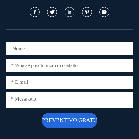




