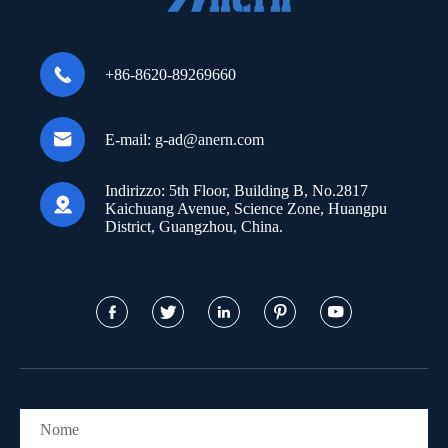

+86-8620-89269660

E-mail:
g-ad@anern.com
Indirizzo:
5th Floor, Building B, No.2817

Kaichuang Avenue, Science Zone, Huangpu
District, Guangzhou, China.




