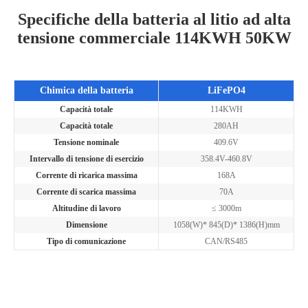
Specifiche della batteria al litio ad alta
tensione commerciale 114KWH 50KW
Chimica della batteria
LiFePO4
Capacità totale
114KWH
Capacità totale
280AH
Tensione nominale
409.6V
Intervallo di tensione di esercizio
358.4V-460.8V
Corrente di ricarica massima
168A
Corrente di scarica massima
70A
Altitudine di lavoro
≤ 3000m
Dimensione
1058(W)* 845(D)* 1386(H)mm
Tipo di comunicazione
CAN/RS485