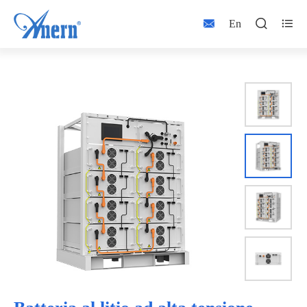



En

