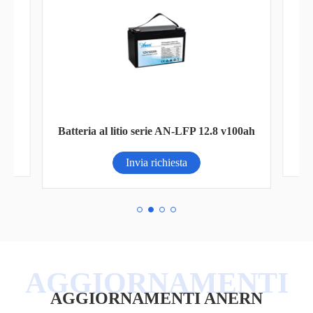
Ba
Batteria al litio serie AN-LFP 12.8 v100ah
Invia richiesta
AGGIORNAMENTI ANERN