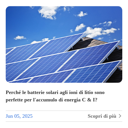
Perché le batterie solari agli ioni di litio sono
perfette per l'accumulo di energia C & I?
Jun 05, 2025
Scopri di più

