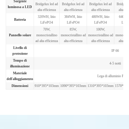
Sorgente
Bridgelux led ad
Bridgelux led ad
Bridgelux led ad
Bridgelu
luminosa a LED
alta efficienza
alta efficienza
alta efficienza
alta eff
320WH, litio
384WH, litio
480WH, litio
640WH,
Batteria
LiFePO4
LiFePO4
LiFePO4
LiFe
70W,
85W,
100W,
140
Pannello solare
monocristallino
monocristallino ad
monocristallino ad
monocrist
ad alta efficienza
alta efficienza
alta efficienza
alta eff
Livello di
IP 66
protezione
Tempo di
4-5 notti
illuminazione
Materiale
Lega di alluminio P
dell'alloggiamento
Dimensioni
910*395*103mm
1090*395*103mm
1310*395*103mm
1570*39