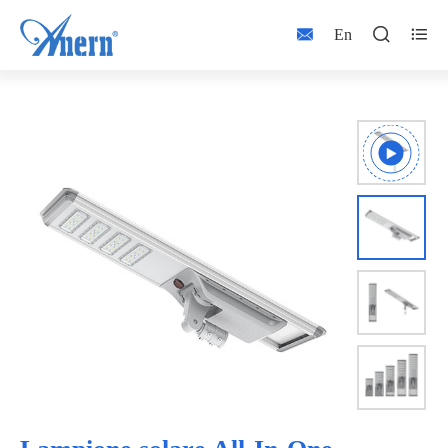



En


