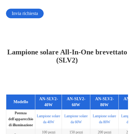
Invia richiesta
Lampione solare All-In-One brevettato
(SLV2)
AN-SLV2-
AN-SLV2-
AN-SLV2-
AN-S
Modello
40W
60W
80W
10
Potenza
Lampione solare
Lampione solare
Lampione solare
Lampione
dell'apparecchio
da 40W
da 60W
da 80W
da 1
di illuminazione
100 pezzi
150 pezzi
200 pezzi
250 p