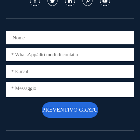




