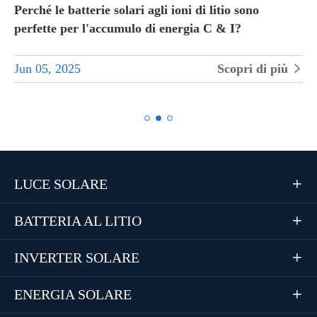
Perché le batterie solari agli ioni di litio sono
perfette per l'accumulo di energia C & I?
Jun 05, 2025
Scopri di più


LUCE SOLARE

BATTERIA AL LITIO

INVERTER SOLARE

ENERGIA SOLARE
