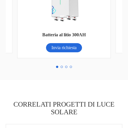
I
Luce tubolare a LED a risparmio
energetico
Invia richiesta
CORRELATI PROGETTI DI LUCE
SOLARE