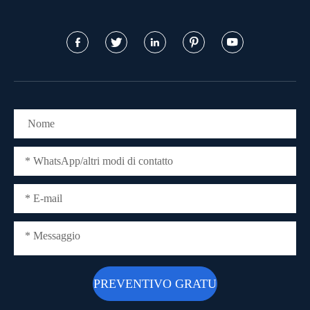




