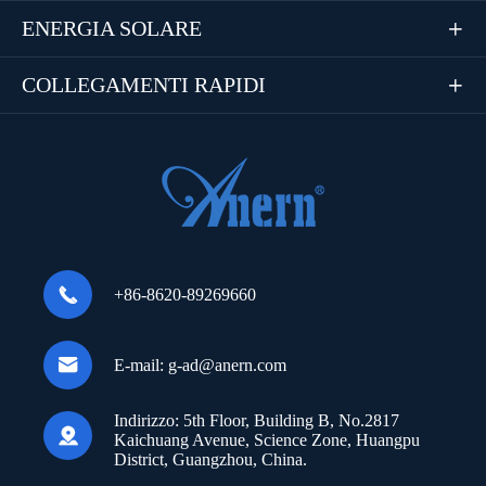
ENERGIA SOLARE

COLLEGAMENTI RAPIDI


+86-8620-89269660

E-mail:
g-ad@anern.com
Indirizzo:
5th Floor, Building B, No.2817

Kaichuang Avenue, Science Zone, Huangpu
District, Guangzhou, China.