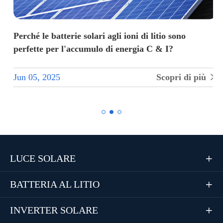
Perché le batterie solari agli ioni di litio sono
perfette per l'accumulo di energia C & I?
Jun 05, 2025
Scopri di più


LUCE SOLARE

BATTERIA AL LITIO

INVERTER SOLARE
