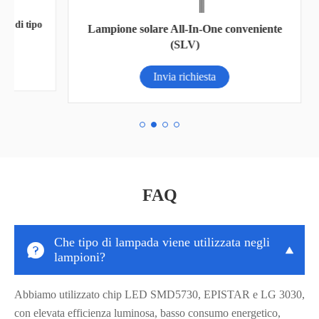
tipo
L
Lampione solare All-In-One conveniente
(SLV)
Invia richiesta
FAQ
Che tipo di lampada viene utilizzata negli


lampioni?
Abbiamo utilizzato chip LED SMD5730, EPISTAR e LG 3030,
con elevata efficienza luminosa, basso consumo energetico,