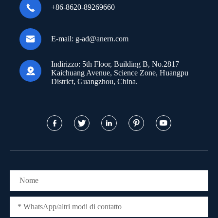

+86-8620-89269660

E-mail:
g-ad@anern.com
Indirizzo:
5th Floor, Building B, No.2817

Kaichuang Avenue, Science Zone, Huangpu
District, Guangzhou, China.




