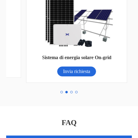
Ba
Sistema di energia solare On-grid
Invia richiesta
FAQ