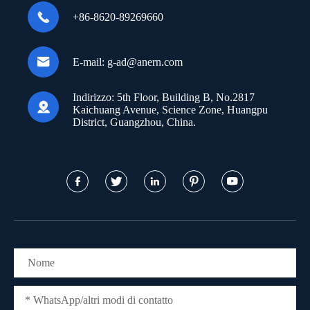

+86-8620-89269660

E-mail:
g-ad@anern.com
Indirizzo:
5th Floor, Building B, No.2817

Kaichuang Avenue, Science Zone, Huangpu
District, Guangzhou, China.




