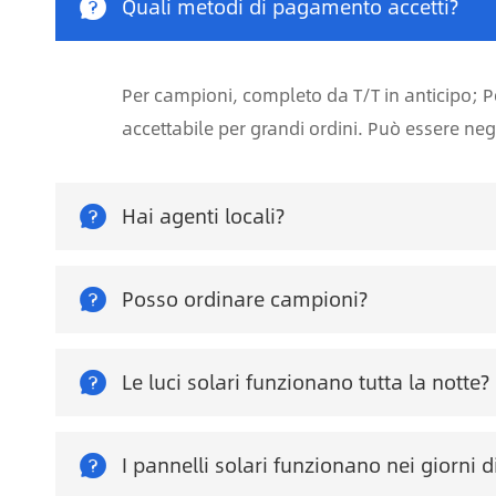

Quali metodi di pagamento accetti?
Per campioni, completo da T/T in anticipo; Pe
accettabile per grandi ordini. Può essere neg

Hai agenti locali?

Posso ordinare campioni?

Le luci solari funzionano tutta la notte?

I pannelli solari funzionano nei giorni d