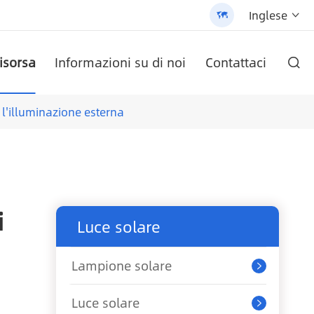
Inglese


isorsa
Informazioni su di noi
Contattaci

O AN-SCI-PRO2000/3200
ete AN-LPB-Npro Series
ezza cella
labile (AN-SLZ2)
/3200 - 翻译中...
Batteria al litio a parete serie AN-LPB-Npro 48 v200ah
Inverter solare serie AN-SCI-EVO AN-SCI-EVO10200
Inverter solare serie AN-SCI-ES AN-SCI-ES1000/1500
Lampione solare All-In-One brevettato (SLV2)
Pannello solare monocristallino
 l'illuminazione esterna
i
Luce solare
Lampione solare

Luce solare
