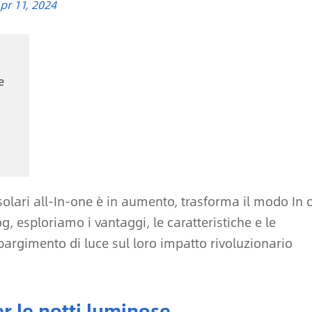
pr 11, 2024
e
solari all-In-one è in aumento, trasforma il modo In 
g, esploriamo i vantaggi, le caratteristiche e le
pargimento di luce sul loro impatto rivoluzionario
er le notti luminose