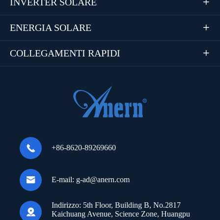
INVERTER SOLARE

ENERGIA SOLARE

COLLEGAMENTI RAPIDI


+86-8620-89269660

E-mail:
g-ad@anern.com
Indirizzo:
5th Floor, Building B, No.2817

Kaichuang Avenue, Science Zone, Huangpu