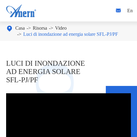

En

Casa
Risorsa
Video
Luci di inondazione ad energia solare SFL-PJ/PF
LUCI DI INONDAZIONE
AD ENERGIA SOLARE
SFL-PJ/PF