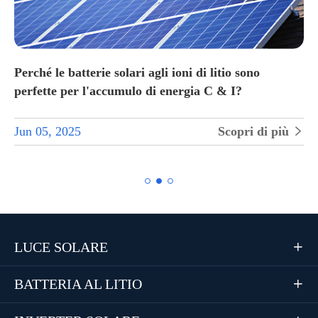
Perché le batterie solari agli ioni di litio sono
perfette per l'accumulo di energia C & I?
Jun 05, 2025
Scopri di più


LUCE SOLARE

BATTERIA AL LITIO
