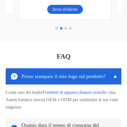
Invia richiesta
FAQ

Posso stampare il mio logo sul prodotto?

Come uno dei leader
Fornitori di apparecchiature solari
In cina,
Anern fornisce servizi OEM e ODM per soddisfare le tue varie
esigenze.
Quanto dura il tempo di consegna del