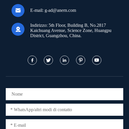

E-mail:
g-ad@anern.com
Indirizzo:
5th Floor, Building B, No.2817

Kaichuang Avenue, Science Zone, Huangpu
District, Guangzhou, China.




