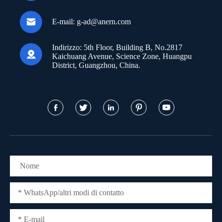

E-mail:
g-ad@anern.com
Indirizzo:
5th Floor, Building B, No.2817

Kaichuang Avenue, Science Zone, Huangpu
District, Guangzhou, China.




