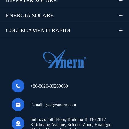
INVERTER SOLARE

ENERGIA SOLARE

COLLEGAMENTI RAPIDI


+86-8620-89269660

E-mail:
g-ad@anern.com
Indirizzo:
5th Floor, Building B, No.2817

Kaichuang Avenue, Science Zone, Huangpu