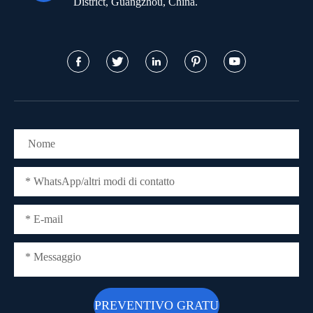
District, Guangzhou, China.




