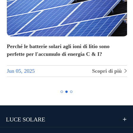
Perché le batterie solari agli ioni di litio sono
perfette per l'accumulo di energia C & I?
Jun 05, 2025
Scopri di più


LUCE SOLARE
