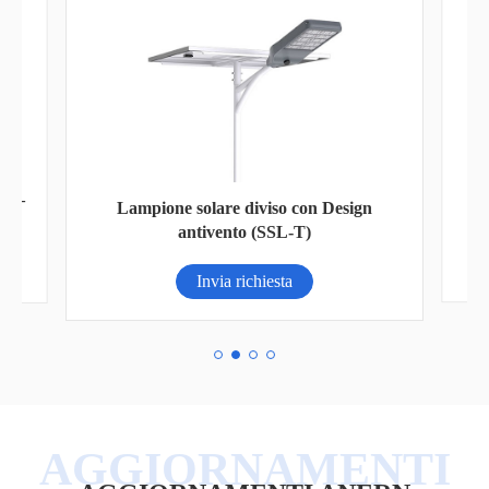
-in-
L
Lampione solare diviso con Design
antivento (SSL-T)
Invia richiesta