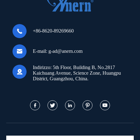

+86-8620-89269660

E-mail:
g-ad@anern.com
Indirizzo:
5th Floor, Building B, No.2817

Kaichuang Avenue, Science Zone, Huangpu
District, Guangzhou, China.




