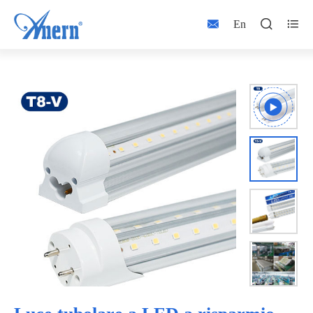



En


