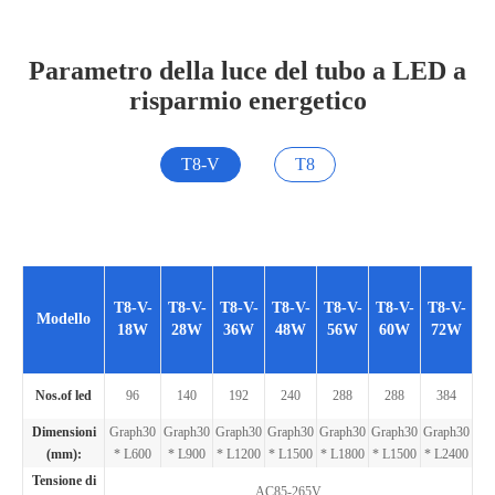
Parametro della luce del tubo a LED a
risparmio energetico
T8-V
T8
T8-V-
T8-V-
T8-V-
T8-V-
T8-V-
T8-V-
T8-V-
Modello
18W
28W
36W
48W
56W
60W
72W
Nos.of led
96
140
192
240
288
288
384
Dimensioni
Graph30
Graph30
Graph30
Graph30
Graph30
Graph30
Graph30
(mm):
* L600
* L900
* L1200
* L1500
* L1800
* L1500
* L2400
Tensione di
AC85-265V