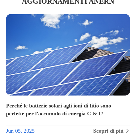
AGGIORNAMENTI ANERN
Perché le batterie solari agli ioni di litio sono
perfette per l'accumulo di energia C & I?
Jun 05, 2025
Scopri di più

