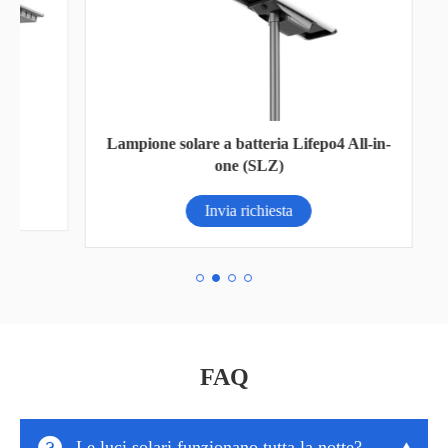
Lampione solare a batteria Lifepo4 All-in-
Bat
one (SLZ)
Invia richiesta
FAQ

Le luci solari funzionano tutta la notte?
