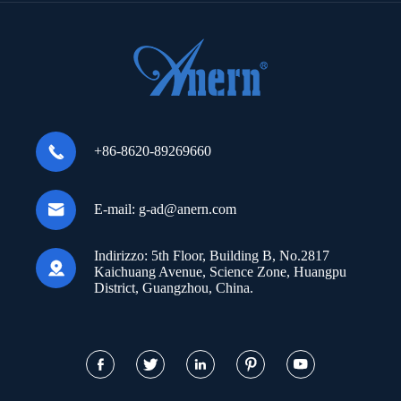

+86-8620-89269660

E-mail:
g-ad@anern.com
Indirizzo:
5th Floor, Building B, No.2817

Kaichuang Avenue, Science Zone, Huangpu
District, Guangzhou, China.




