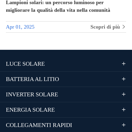
Lampioni solari: un percorso luminoso per
migliorare la qualità della vita nella comunità
Apr 01, 2025
Scopri di più

LUCE SOLARE

BATTERIA AL LITIO

INVERTER SOLARE

ENERGIA SOLARE

COLLEGAMENTI RAPIDI
